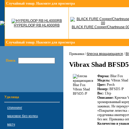
Случайный товар. Нажмите для просмотра
HYPERLOOP RB HL4000RB
BLACK FURE Cooper/Chartreuse 0
Случайный товар. Нажмите для просмотра
Приманки /
блесна вращающаяся
/
Bl
Поиск
Vibrax Shad BFSD5
Фирма:
Blue Fox
Модель:
Vibrax Shad
Цвет:
Perch
Номер:
BFSD5 /P
Вес:
13гр
Удилища
Описание:
Крючки VМ
хромированный корпус
зажимах. Не перекруч
спиннинг
«Покрытие лепестка -
сердечника имитирует
маховое без колец
без нее. Приманка оп
Количество в упако
матч