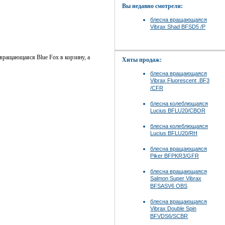
Вы недавно смотрели:
блесна вращающаяся
Vibrax Shad BFSD5 /P
 вращающаяся Blue Fox в корзину, а
Хиты продаж:
блесна вращающаяся
Vibrax Fluorescent .BF3
/CFR
блесна колеблющаяся
Lucius BFLU20/CBOR
блесна колеблющаяся
Lucius BFLU20/RH
блесна вращающаяся
Piker BFPKR3/GFR
блесна вращающаяся
Salmon Super Vibrax
BFSASV6 OBS
блесна вращающаяся
Vibrax Double Spin
BFVDS6/SCBR