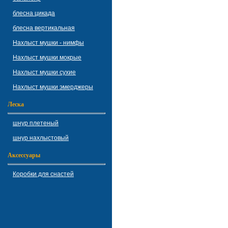
блесна цикада
блесна вертикальная
Нахлыст мушки - нимфы
Нахлыст мушки мокрые
Нахлыст мушки сухие
Нахлыст мушки эмерджеры
Леска
шнур плетеный
шнур нахлыстовый
Аксессуары
Коробки для снастей