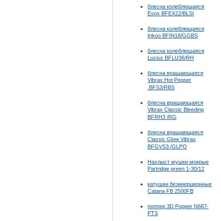
блесна колеблющаяся
Esox BFEX22/BLSI
блесна колеблющаяся
Inkoo BFIN18/GGBS
блесна колеблющаяся
Lucius BFLU36/RH
блесна вращающаяся
Vibrax Hot Pepper
.BFS3/RBS
блесна вращающаяся
Vibrax Classic Bleeding
BFRH3 /RG
блесна вращающаяся
Classic Glow Vibrax
BFGVS3 /GLPO
Нахлыст мушки мокрые
Partridge green 1-30/12
катушки безинерционные
Catana FB 2500FB
поппер 3D Popper N687-
PTS