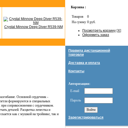
Корзина :
Товаров
0
На сумму
0 руб.
Crystal Minnow Deep Diver R539-NM
Посмотреть корзину
[
X
]
Оформить заказ
Правила дистанционной
торговли
Доставка и оплата
Контакты
Авторизация:
E-mail
азгибание. Основной сердечник -
Пароль
, петли формируются в специальных
 при соприкосновении с сердечником.
ать деталей. Расцветка лепестка и
скается как с мушкой на тройнике, так и
Зарегистрироваться