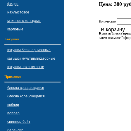
Цена:
380 руб
фидер
нахлыстовое
маховое с кольцами
Количество
В корзину
карповые
Купить блесна вращ
затем нажмите "оформ
Катушки
катушки безинерционные
катушки мультипликаторные
катушки нахлыстовые
Приманки
блесна вращающаяся
блесна колеблющаяся
воблер
поппер
спиннер-бейт
балансир