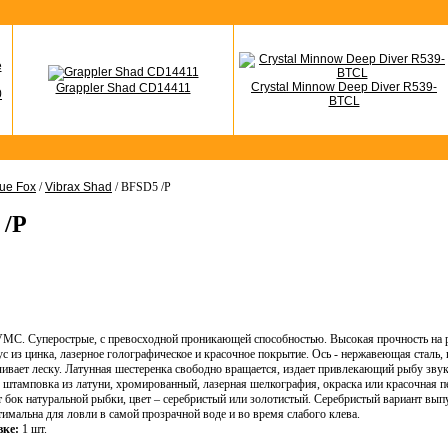
Crystal Minnow Deep Diver R539-
Grappler Shad CD14411
0
BTCL
ue Fox
/
Vibrax Shad
/ BFSD5 /P
 /P
С. Суперострые, с превосходной проникающей способностью. Высокая прочность на р
 из цинка, лазерное голографическое и красочное покрытие. Ось - нержавеющая сталь
ивает леску. Латунная шестеренка свободно вращается, издает привлекающий рыбу звук
 штамповка из латуни, хромированный, лазерная шeлкография, окраска или красочная печ
 бок натуральной рыбки, цвет – серебристый или золотистый. Серебристый вариант выпу
тимальна для ловли в самой прозрачной воде и во время слабого клева.
вке:
1 шт.