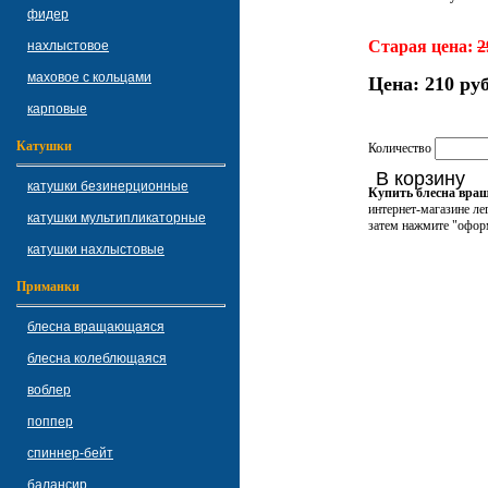
фидер
Старая цена:
2
нахлыстовое
маховое с кольцами
Цена:
210 руб
карповые
Катушки
Количество
В корзину
катушки безинерционные
Купить блесна вращ
интернет-магазине ле
катушки мультипликаторные
затем нажмите "оформ
катушки нахлыстовые
Приманки
блесна вращающаяся
блесна колеблющаяся
воблер
поппер
спиннер-бейт
балансир