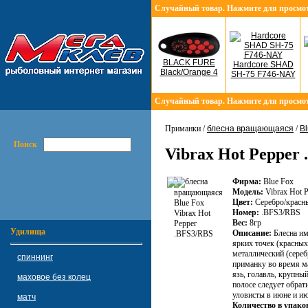
Случайный товар. Нажмите для просмо
BLACK FURE
Hardcore SHAD
Black/Orange 4
SH-75 F746-NAY
Случайный товар. Нажмите для просмо
Приманки /
блесна вращающаяся
/
Bl
Поиск
Vibrax Hot Pepper
Фирма:
Blue Fox
Модель:
Vibrax Hot P
Цвет:
Серебро/красн
Номер:
.BFS3/RBS
Вес:
8гр
Удилища
Описание:
Блесна им
ярких точек (красных
металлический (сереб
спиннинг
приманку во время ма
язь, голавль, крупны
маховое без колец
полосе следует обрат
уловисты в июне и ию
матч
Количество в упако