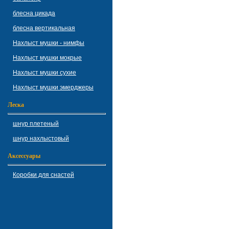
блесна цикада
блесна вертикальная
Нахлыст мушки - нимфы
Нахлыст мушки мокрые
Нахлыст мушки сухие
Нахлыст мушки эмерджеры
Леска
шнур плетеный
шнур нахлыстовый
Аксессуары
Коробки для снастей