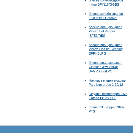
блесна колеблющаяся
Inkoo BFIN18/GGBS
блесна колеблющаяся
Lucius BFLU36/RH
блесна вращающаяся
Vibrax Hot Pepper
.BFS3/RBS
блесна вращающаяся
Vibrax Classic Bleeding
BFRH3 /RG
блесна вращающаяся
Classic Glow Vibrax
BFGVS3 /GLPO
Нахлыст мушки мокрые
Partridge green 1-30/12
катушки безинерционные
Catana FB 2500FB
поппер 3D Popper N687-
PTS