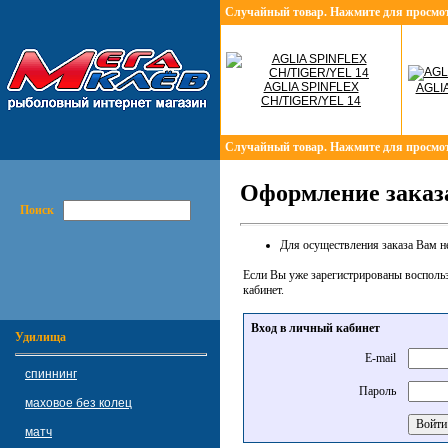
Случайный товар. Нажмите для просмо
AGLIA SPINFLEX
AGLIA
CH/TIGER/YEL 14
Случайный товар. Нажмите для просмо
Оформление заказа
Поиск
Для осуществления заказа Вам н
Если Вы уже зарегистрированы восполь
кабинет.
Вход в личный кабинет
Удилища
E-mail
спиннинг
Пароль
маховое без колец
матч