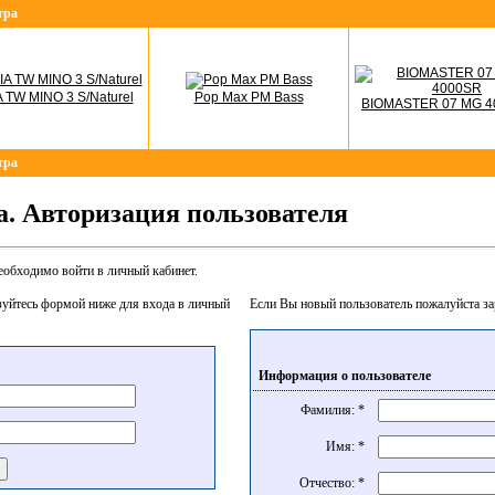
тра
 TW MINO 3 S/Naturel
Pop Max PM Bass
BIOMASTER 07 MG 
тра
. Авторизация пользователя
еобходимо войти в личный кабинет.
зуйтесь формой ниже для входа в личный
Если Вы новый пользователь пожалуйста за
Информация о пользователе
Фамилия: *
Имя: *
Отчество: *