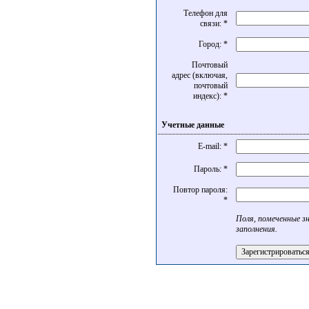
Телефон для
связи: *
Город: *
Почтовый
адрес (включая,
почтовый
индекс): *
Учетные данные
E-mail: *
Пароль: *
Повтор пароля:
*
Поля, помеченные з
заполнения.