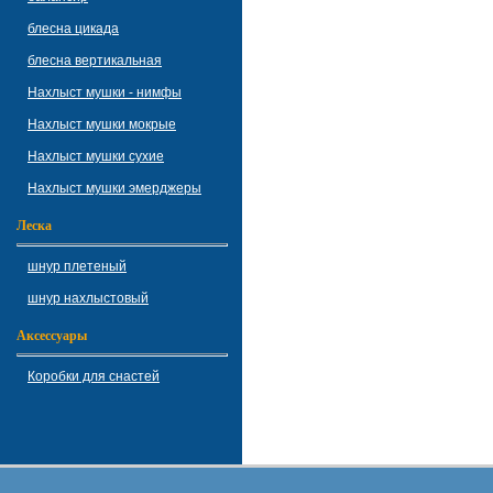
блесна цикада
блесна вертикальная
Нахлыст мушки - нимфы
Нахлыст мушки мокрые
Нахлыст мушки сухие
Нахлыст мушки эмерджеры
Леска
шнур плетеный
шнур нахлыстовый
Аксессуары
Коробки для снастей