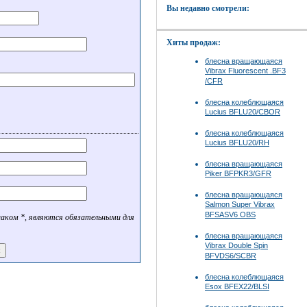
Вы недавно смотрели:
Хиты продаж:
блесна вращающаяся
Vibrax Fluorescent .BF3
/CFR
блесна колеблющаяся
Lucius BFLU20/CBOR
блесна колеблющаяся
Lucius BFLU20/RH
блесна вращающаяся
Piker BFPKR3/GFR
блесна вращающаяся
Salmon Super Vibrax
BFSASV6 OBS
наком *, являются обязательными для
блесна вращающаяся
Vibrax Double Spin
BFVDS6/SCBR
блесна колеблющаяся
Esox BFEX22/BLSI