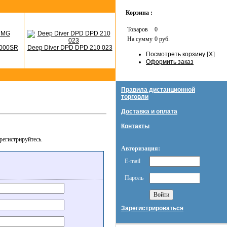
Корзина :
Товаров
0
На сумму
0 руб.
4000SR
Deep Diver DPD DPD 210 023
Посмотреть корзину
[
X
]
Оформить заказ
Правила дистанционной
торговли
Доставка и оплата
Контакты
регистрируйтесь.
Авторизация:
E-mail
Пароль
Зарегистрироваться