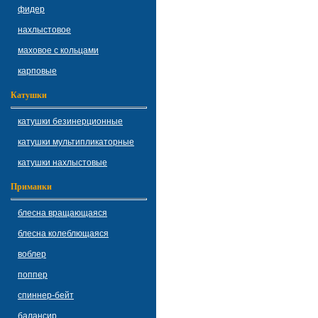
фидер
нахлыстовое
маховое с кольцами
карповые
Катушки
катушки безинерционные
катушки мультипликаторные
катушки нахлыстовые
Приманки
блесна вращающаяся
блесна колеблющаяся
воблер
поппер
спиннер-бейт
балансир