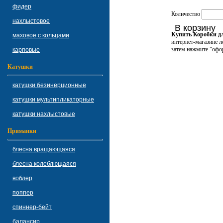
фидер
Количество
нахлыстовое
В корзину
Купить Коробки д
маховое с кольцами
интернет-магазине ле
затем нажмите "офор
карповые
Катушки
катушки безинерционные
катушки мультипликаторные
катушки нахлыстовые
Приманки
блесна вращающаяся
блесна колеблющаяся
воблер
поппер
спиннер-бейт
балансир