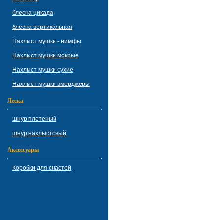
блесна цикада
блесна вертикальная
Нахлыст мушки - нимфы
Нахлыст мушки мокрые
Нахлыст мушки сухие
Нахлыст мушки эмерджеры
Леска
шнур плетеный
шнур нахлыстовый
Аксессуары
Коробки для снастей