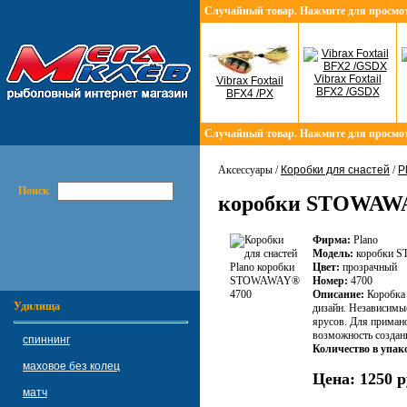
Случайный товар. Нажмите для просмо
Vibrax Foxtail
Vibrax Foxtail
BFX2 /GSDX
BFX4 /PX
Случайный товар. Нажмите для просмо
Аксессуары /
Коробки для снастей
/
P
Поиск
коробки STOWAWA
Фирма:
Plano
Модель:
коробки 
Цвет:
прозрачный
Номер:
4700
Описание:
Коробка 
Удилища
дизайн. Независимы
ярусов. Для примано
возможность создани
спиннинг
Количество в упак
маховое без колец
Цена:
1250 р
матч