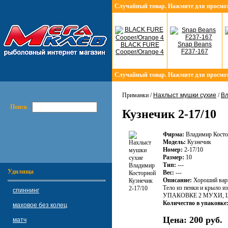
Случайный товар. Нажмите для просмо
Snap Beans
BLACK FURE
F237-167
Cooper/Orange 4
Случайный товар. Нажмите для просмо
Приманки /
Нахлыст мушки сухие
/
Вл
Поиск
Кузнечик 2-17/10
Фирма:
Владимир Косто
Модель:
Кузнечик
Номер:
2-17/10
Размер:
10
Тип:
---
Удилища
Вес:
---
Описание:
Хороший вариа
Тело из пенки и крыло и
спиннинг
УПАКОВКЕ 2 МУХИ, 
Количество в упаковке
маховое без колец
Цена:
200 руб.
матч