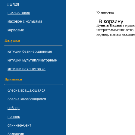
фидер
нахлыстовое
Количество
В корзину
маховое с кольцами
Купить Нахлыст мушки
интернет-магазине легко
карповые
корзину, а затем нажмите
Катушки
катушки безинерционные
катушки мультипликаторные
катушки нахлыстовые
Приманки
блесна вращающаяся
блесна колеблющаяся
воблер
поппер
спиннер-бейт
балансир