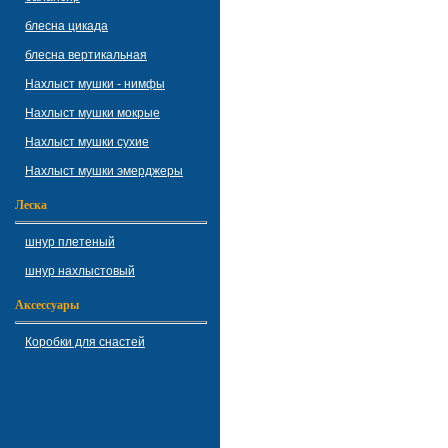
блесна цикада
блесна вертикальная
Нахлыст мушки - нимфы
Нахлыст мушки мокрые
Нахлыст мушки сухие
Нахлыст мушки эмерджеры
Леска
шнур плетеный
шнур нахлыстовый
Аксессуары
Коробки для снастей