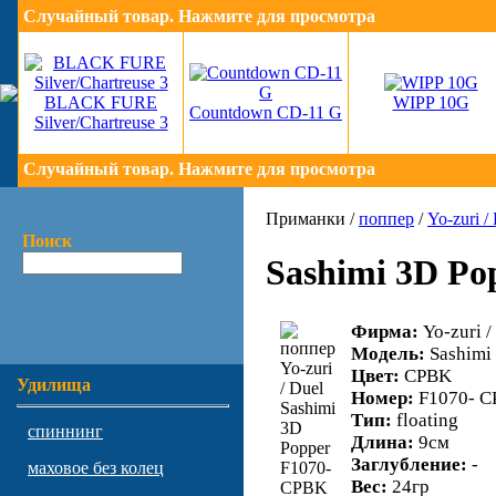
Случайный товар. Нажмите для просмотра
BLACK FURE
WIPP 10G
Countdown CD-11 G
Silver/Chartreuse 3
Случайный товар. Нажмите для просмотра
Приманки /
поппер
/
Yo-zuri /
Поиск
Sashimi 3D Po
Фирма:
Yo-zuri /
Модель:
Sashimi
Цвет:
CPBK
Удилища
Номер:
F1070- 
Тип:
floating
спиннинг
Длина:
9см
Заглубление:
-
маховое без колец
Вес:
24гр