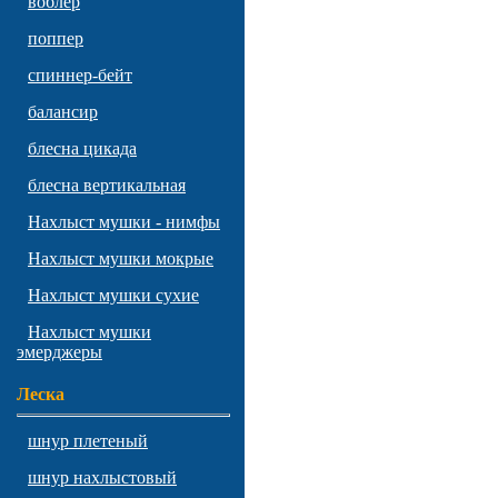
воблер
поппер
спиннер-бейт
балансир
блесна цикада
блесна вертикальная
Нахлыст мушки - нимфы
Нахлыст мушки мокрые
Нахлыст мушки сухие
Нахлыст мушки
эмерджеры
Леска
шнур плетеный
шнур нахлыстовый