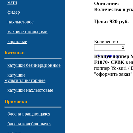
матч
Описание:
Количество в уп
фидер
Цена:
920 руб.
нахлыстовое
маховое с кольцами
Количество
карповые
Катушки
В корзину
Купить поппер Yo
F1070- CPBK
в и
катушки безинерционные
поппер Yo-zuri / 
"оформить заказ"
катушки
мультипликаторные
катушки нахлыстовые
Приманки
блесна вращающаяся
блесна колеблющаяся