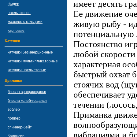
имеет десять гр
фидер
Ее движение оч
нахлыстовое
живую рыбу - и
маховое с кольцами
карповые
потенциальную 
Катушки
Постоянство иг
любой скорости 
катушки безинерционные
катушки мультипликаторные
характерная осо
катушки нахлыстовые
быстрый охват 
Приманки
стоячих вод (щук
блесна вращающаяся
обеспечивает у
блесна колеблющаяся
течении (лосось
воблер
Приманка движе
поппер
волнообразующ
спиннер-бейт
вибрациями и б
балансир