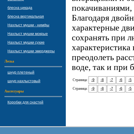
покачиваниями, 
блесна цикада
Благодаря двойн
блесна вертикальная
характерные дв
Нахлыст мушки - нимфы
Нахлыст мушки мокрые
сохранять при л
Нахлыст мушки сухие
характеристика 
Нахлыст мушки эмерджеры
преодолеть расс
Леска
воде, так и при 
шнур плетеный
Страница:
-9
-8
-7
-6
-5
шнур нахлыстовый
Страница:
-9
-8
-7
-6
-5
Аксессуары
Коробки для снастей