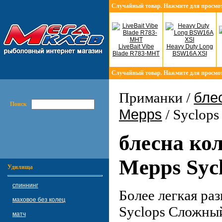
Случайный товар. Нажмите для просмо
LiveBait Vibe
Heavy Duty Long
Blade R783-MHT
BSW16A XSI
Случайный товар. Нажмите для просмо
бле
Приманки /
Поиск
Mepps
/ Syclops
блесна ко
Mepps Sycl
Удилища
спиннинг
Более легкая ра
маховое без колец
Syclops Сложны
матч