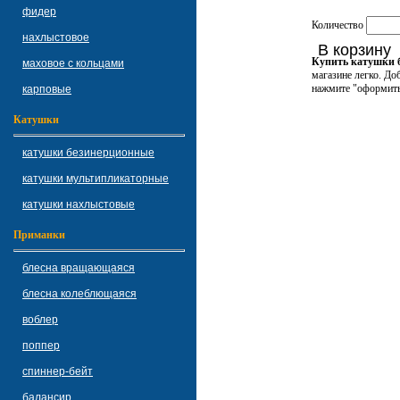
фидер
Количество
нахлыстовое
В корзину
Купить катушки б
маховое с кольцами
магазине легко. До
нажмите "оформить 
карповые
Катушки
катушки безинерционные
катушки мультипликаторные
катушки нахлыстовые
Приманки
блесна вращающаяся
блесна колеблющаяся
воблер
поппер
спиннер-бейт
балансир