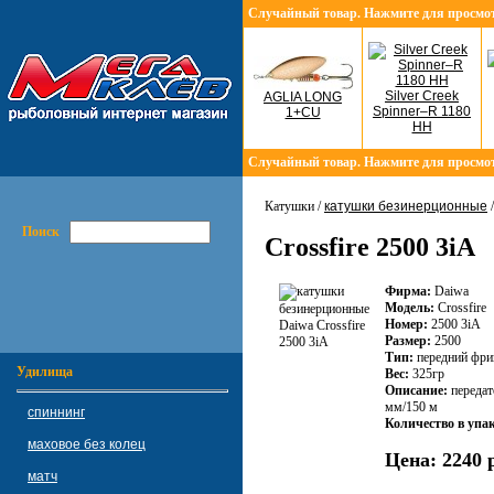
Случайный товар. Нажмите для просмо
Silver Creek
AGLIA LONG
Spinner–R 1180
1+CU
HH
Случайный товар. Нажмите для просмо
Катушки /
катушки безинерционные
Поиск
Crossfire 2500 3iA
Фирма:
Daiwa
Модель:
Crossfire
Номер:
2500 3iA
Размер:
2500
Тип:
передний фри
Удилища
Вес:
325гр
Описание:
передат
мм/150 м
спиннинг
Количество в упа
маховое без колец
Цена:
2240 
матч