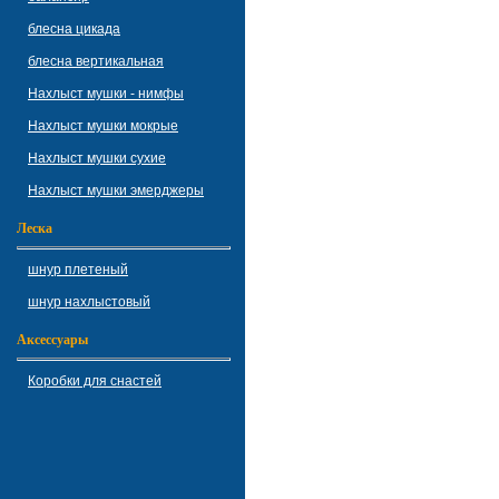
блесна цикада
блесна вертикальная
Нахлыст мушки - нимфы
Нахлыст мушки мокрые
Нахлыст мушки сухие
Нахлыст мушки эмерджеры
Леска
шнур плетеный
шнур нахлыстовый
Аксессуары
Коробки для снастей