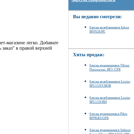
Вы недавно смотрели:
блесна колеблющаяся Inkoo
BFIN26/PE
ет-магазине легко. Добавьте
 заказ" в правой верхней
Хиты продаж:
блесна вращающаяся Vibrax
Fluorescent .BF3 /CFR
блесна колеблющаяся Lucius
BFLU20/CBOR
блесна колеблющаяся Lucius
BFLU20/RH
блесна вращающаяся Piker
BFPKR3/GFR
блесна вращающаяся Salmon