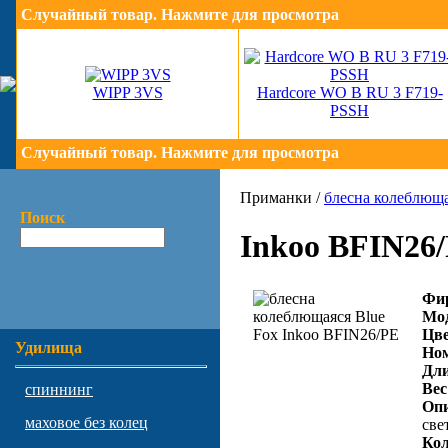
Случайный товар. Нажмите для просмотра
WIPP 3VS
Hardcore WO B RU 3 F719-
PSSH
Случайный товар. Нажмите для просмотра
Приманки /
блесна колеблющ
Поиск
Inkoo BFIN26
Фи
Мод
Цве
Удилища
Ном
Дли
Вес
спиннинг
Опи
маховое без колец
све
Кол