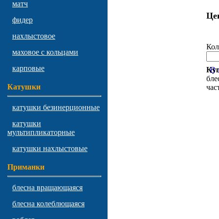
матч
Це
фидер
нахлыстовое
Кол
маховое с кольцами
карповые
В 
Куп
бле
Катушки
час
катушки безинерционные
катушки
мультипликаторные
катушки нахлыстовые
Приманки
блесна вращающаяся
блесна колеблющаяся