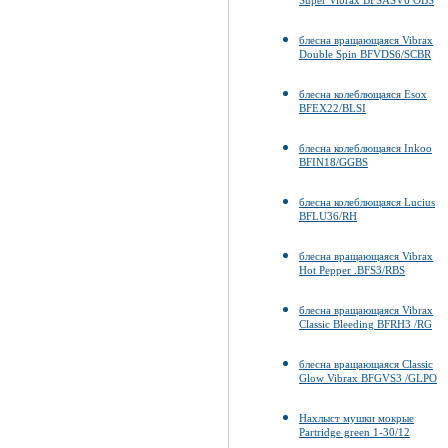
Super Vibrax BFSASV6 OBS
блесна вращающаяся Vibrax
Double Spin BFVDS6/SCBR
блесна колеблющаяся Esox
BFEX22/BLSI
блесна колеблющаяся Inkoo
BFIN18/GGBS
блесна колеблющаяся Lucius
BFLU36/RH
блесна вращающаяся Vibrax
Hot Pepper .BFS3/RBS
блесна вращающаяся Vibrax
Classic Bleeding BFRH3 /RG
блесна вращающаяся Classic
Glow Vibrax BFGVS3 /GLPO
Нахлыст мушки мокрые
Partridge green 1-30/12