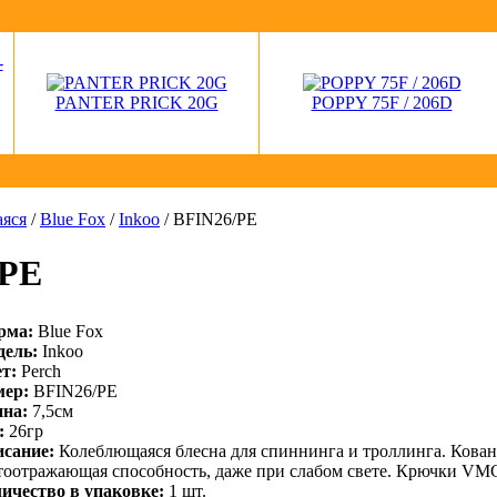
PANTER PRICK 20G
POPPY 75F / 206D
аяся
/
Blue Fox
/
Inkoo
/ BFIN26/PE
/PE
рма:
Blue Fox
ель:
Inkoo
т:
Perch
ер:
BFIN26/PE
на:
7,5см
:
26гр
сание:
Колеблющаяся блесна для спиннинга и троллинга. Кован
тоотражающая способность, даже при слабом свете. Крючки VM
ичество в упаковке:
1 шт.