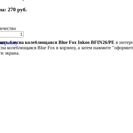
на:
270 руб.
ичество
корзину
ить блесна колеблющаяся Blue Fox Inkoo BFIN26/PE
в интерн
сна колеблющаяся Blue Fox в корзину, а затем нажмите "оформить
ти экрана.