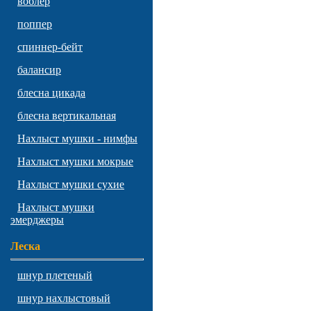
воблер
поппер
спиннер-бейт
балансир
блесна цикада
блесна вертикальная
Нахлыст мушки - нимфы
Нахлыст мушки мокрые
Нахлыст мушки сухие
Нахлыст мушки
эмерджеры
Леска
шнур плетеный
шнур нахлыстовый