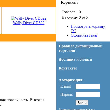
Корзина :
Товаров
0
На сумму
0 руб.
Wally Diver CD622
Посмотреть корзину
[
X
]
Оформить заказ
Правила дистанционной
торговли
Доставка и оплата
Контакты
Авторизация:
E-mail
Пароль
ная поверхность. Высокая
C
Зарегистрироваться