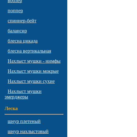
воблер
поппер
спиннер-бейт
балансир
блесна цикада
блесна вертикальная
Нахлыст мушки - нимфы
Нахлыст мушки мокрые
Нахлыст мушки сухие
Нахлыст мушки
эмерджеры
Леска
шнур плетеный
шнур нахлыстовый