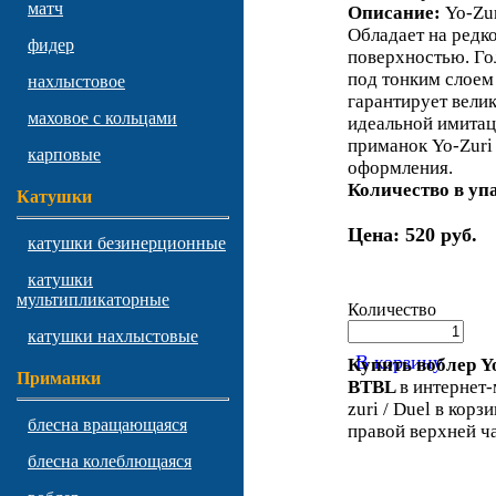
матч
Описание:
Yo-Zur
Обладает на редк
фидер
поверхностью. Го
под тонким слоем 
нахлыстовое
гарантирует вели
маховое с кольцами
идеальной имитац
приманок Yo-Zuri
карповые
оформления.
Количество в уп
Катушки
Цена:
520 руб.
катушки безинерционные
катушки
мультипликаторные
Количество
катушки нахлыстовые
В корзину
Купить воблер Yo
Приманки
BTBL
в интернет-
zuri / Duel в корз
блесна вращающаяся
правой верхней ча
блесна колеблющаяся