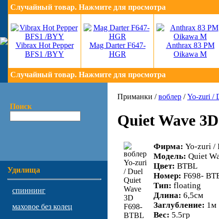
Случайный товар. Нажмите для просмотра
Vibrax Hot Pepper
Mag Darter F647-
Anthrax 83 PM
BFS1 /BYY
HGR
Oikawa M
Случайный товар. Нажмите для просмотра
Приманки /
воблер
/
Yo-zuri / 
Поиск
Quiet Wave 3
Фирма:
Yo-zuri /
Модель:
Quiet W
Цвет:
BTBL
Удилища
Номер:
F698- BT
Тип:
floating
спиннинг
Длина:
6,5см
Заглубление:
1м
маховое без колец
Вес:
5.5гр