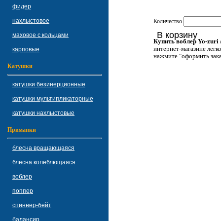
фидер
нахлыстовое
Количество
В корзину
маховое с кольцами
Купить воблер Yo-zuri
интернет-магазине легко.
карповые
нажмите "оформить зака
Катушки
катушки безинерционные
катушки мультипликаторные
катушки нахлыстовые
Приманки
блесна вращающаяся
блесна колеблющаяся
воблер
поппер
спиннер-бейт
балансир