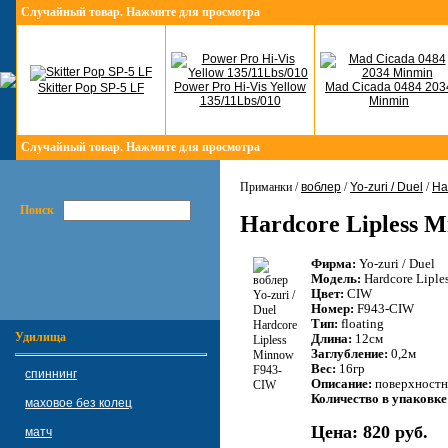
Случайный товар. Нажмите для просмотра
Power Pro Hi-Vis Yellow
Mad Cicada 0484 203
Skitter Pop SP-5 LF
135/11Lbs/010
Minmin
Случайный товар. Нажмите для просмотра
Приманки /
воблер
/
Yo-zuri / Duel
/
Ha
Поиск
Hardcore Lipless 
Фирма:
Yo-zuri / Duel
Модель:
Hardcore Lipl
Цвет:
CIW
Номер:
F943-CIW
Тип:
floating
Удилища
Длина:
12см
Заглубление:
0,2м
Вес:
16гр
спиннинг
Описание:
поверхностн
Количество в упаковке
маховое без колец
Цена:
820 руб.
матч