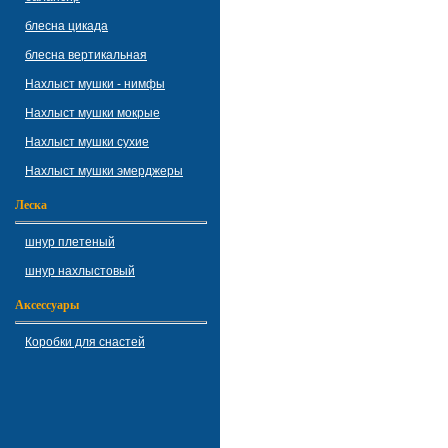
блесна цикада
блесна вертикальная
Нахлыст мушки - нимфы
Нахлыст мушки мокрые
Нахлыст мушки сухие
Нахлыст мушки эмерджеры
Леска
шнур плетеный
шнур нахлыстовый
Аксессуары
Коробки для снастей