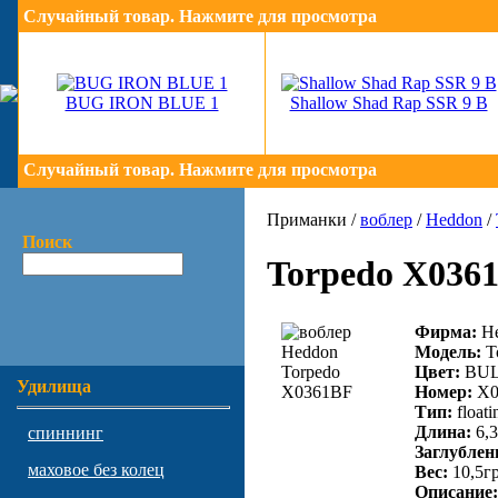
Случайный товар. Нажмите для просмотра
BUG IRON BLUE 1
Shallow Shad Rap SSR 9 B
Случайный товар. Нажмите для просмотра
Приманки /
воблер
/
Heddon
/
Поиск
Torpedo X036
Фирма:
He
Модель:
T
Цвет:
BU
Удилища
Номер:
X0
Тип:
floati
Длина:
6,
спиннинг
Заглублен
маховое без колец
Вес:
10,5г
Описание: