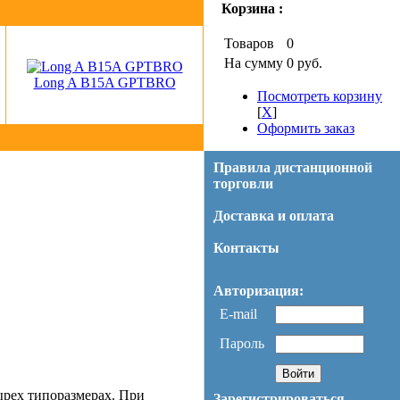
Корзина :
Товаров
0
На сумму
0 руб.
Long A B15A GPTBRO
Посмотреть корзину
[
X
]
Оформить заказ
Правила дистанционной
торговли
Доставка и оплата
Контакты
Авторизация:
E-mail
Пароль
ырех типоразмерах. При
Зарегистрироваться