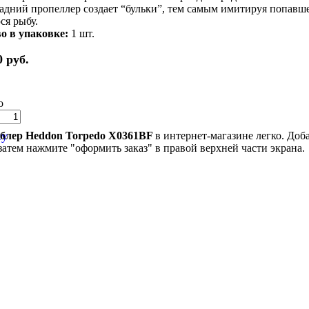
адний пропеллер создает “бульки”, тем самым имитируя попавше
я рыбу.
о в упаковке:
1 шт.
 руб.
о
ну
блер Heddon Torpedo X0361BF
в интернет-магазине легко. Доб
 затем нажмите "оформить заказ" в правой верхней части экрана.