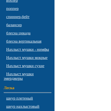
воблер
поппер
спиннер-бейт
балансир
блесна цикада
блесна вертикальная
Нахлыст мушки - нимфы
Нахлыст мушки мокрые
Нахлыст мушки сухие
Нахлыст мушки
эмерджеры
Леска
шнур плетеный
шнур нахлыстовый