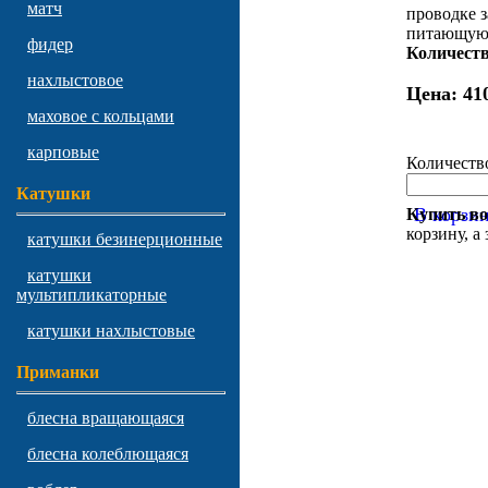
матч
проводке з
питающуюс
фидер
Количеств
нахлыстовое
Цена:
410
маховое с кольцами
карповые
Количеств
Катушки
В корзи
Купить во
корзину, а
катушки безинерционные
катушки
мультипликаторные
катушки нахлыстовые
Приманки
блесна вращающаяся
блесна колеблющаяся