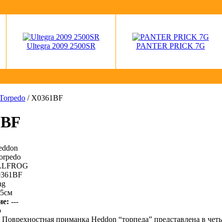
Ultegra 2009 2500SR
PANTER PRICK 7G
Torpedo
/ X0361BF
1BF
ddon
orpedo
LLFROG
361BF
ng
35см
ие:
---
р
Поврехностная приманка Heddon “торпеда” представлена в чет