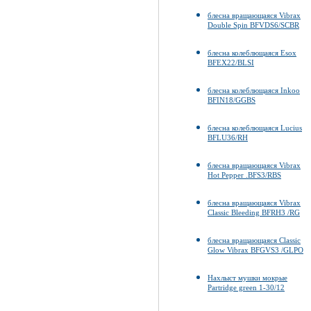
блесна вращающаяся Vibrax
Double Spin BFVDS6/SCBR
блесна колеблющаяся Esox
BFEX22/BLSI
блесна колеблющаяся Inkoo
BFIN18/GGBS
блесна колеблющаяся Lucius
BFLU36/RH
блесна вращающаяся Vibrax
Hot Pepper .BFS3/RBS
блесна вращающаяся Vibrax
Classic Bleeding BFRH3 /RG
блесна вращающаяся Classic
Glow Vibrax BFGVS3 /GLPO
Нахлыст мушки мокрые
Partridge green 1-30/12