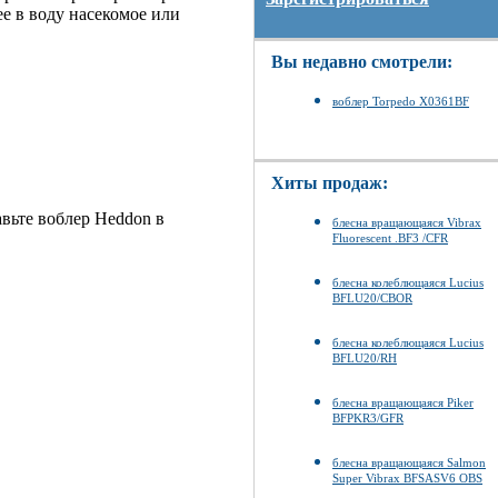
е в воду насекомое или
Вы недавно смотрели:
воблер Torpedo X0361BF
Хиты продаж:
авьте воблер Heddon в
блесна вращающаяся Vibrax
Fluorescent .BF3 /CFR
блесна колеблющаяся Lucius
BFLU20/CBOR
блесна колеблющаяся Lucius
BFLU20/RH
блесна вращающаяся Piker
BFPKR3/GFR
блесна вращающаяся Salmon
Super Vibrax BFSASV6 OBS