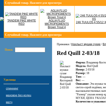
Случайный товар. Нажмите для просмотра
TANDEM PIKE WHITE
AGLIA FLUO
246 TUULOS 4 55/12 
RED
MICROPIGMENTS
Brown Trout 4
Случайный товар. Нажмите для просмотра
Приманки /
Нахлыст мушки сухие
/
Вл
Поиск
Red Quill 2-03/18
Фирма:
Владимир Косто
Модель:
Red Quill
Номер:
2-03/18
Размер:
18
Тип:
---
Удилища
Вес:
---
Описание:
Эта мушка та
светло-серой подёнки, ме
спиннинг
высококачественных мат
"Размер" указан номер 
маховое без колец
МУХИ, ЦЕНА УКАЗА
Количество в упаковке
матч