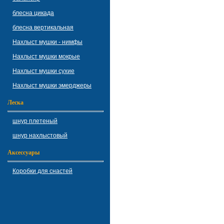
блесна цикада
блесна вертикальная
Нахлыст мушки - нимфы
Нахлыст мушки мокрые
Нахлыст мушки сухие
Нахлыст мушки эмерджеры
Леска
шнур плетеный
шнур нахлыстовый
Аксессуары
Коробки для снастей