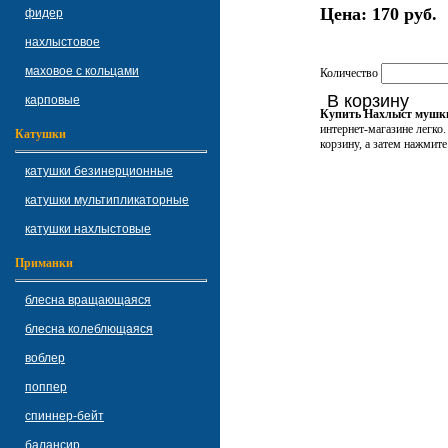
Цена:
170 руб.
фидер
нахлыстовое
маховое с кольцами
Количество
В корзину
карповые
Купить Нахлыст мушки 
интернет-магазине легко
Катушки
корзину, а затем нажмите
катушки безинерционные
катушки мультипликаторные
катушки нахлыстовые
Приманки
блесна вращающаяся
блесна колеблющаяся
воблер
поппер
спиннер-бейт
балансир