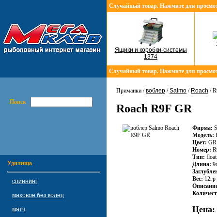
Случайный товар. Нажмите для просмо
Ящики и коробки-системы
1374
Случайный товар. Нажмите для просмо
Приманки /
воблер
/
Salmo
/
Roach
/ 
Поиск
Roach R9F GR
Фирма:
S
Модель:
Цвет:
GR
Номер:
R
Тип:
float
Удилища
Длина:
9
Заглубле
Вес:
12гр
спиннинг
Описание
Количест
маховое без колец
Цена:
матч