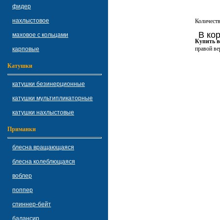
фидер
нахлыстовое
Количест
В ко
маховое с кольцами
Купить в
правой ве
карповые
Катушки
катушки безинерционные
катушки мультипликаторные
катушки нахлыстовые
Приманки
блесна вращающаяся
блесна колеблющаяся
воблер
поппер
спиннер-бейт
балансир