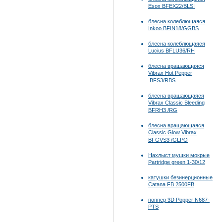
Esox BFEX22/BLSI
блесна колеблющаяся
Inkoo BFIN18/GGBS
блесна колеблющаяся
Lucius BFLU36/RH
блесна вращающаяся
Vibrax Hot Pepper
.BFS3/RBS
блесна вращающаяся
Vibrax Classic Bleeding
BFRH3 /RG
блесна вращающаяся
Classic Glow Vibrax
BFGVS3 /GLPO
Нахлыст мушки мокрые
Partridge green 1-30/12
катушки безинерционные
Catana FB 2500FB
поппер 3D Popper N687-
PTS