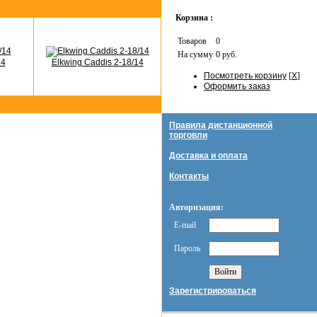
Корзина :
Товаров
0
На сумму
0 руб.
14
Elkwing Caddis 2-18/14
Посмотреть корзину
[
X
]
Оформить заказ
Правила дистанционной
торговли
Доставка и оплата
Контакты
Авторизация:
E-mail
Пароль
Зарегистрироваться