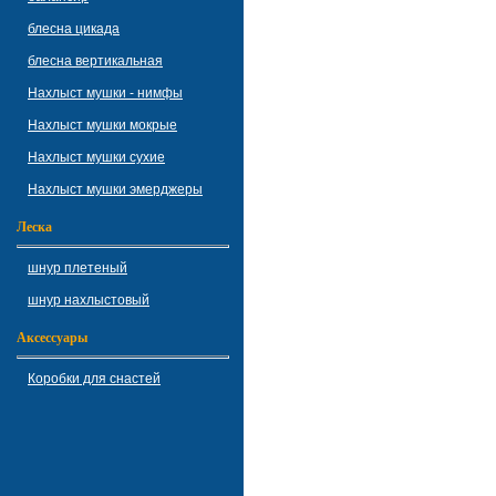
блесна цикада
блесна вертикальная
Нахлыст мушки - нимфы
Нахлыст мушки мокрые
Нахлыст мушки сухие
Нахлыст мушки эмерджеры
Леска
шнур плетеный
шнур нахлыстовый
Аксессуары
Коробки для снастей