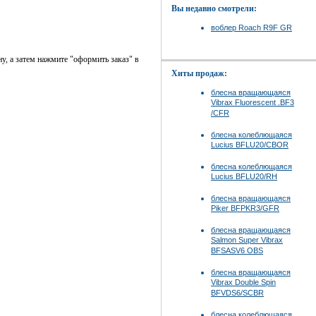
Вы недавно смотрели:
воблер Roach R9F GR
ну, а затем нажмите "оформить заказ" в
Хиты продаж:
блесна вращающаяся
Vibrax Fluorescent .BF3
/CFR
блесна колеблющаяся
Lucius BFLU20/CBOR
блесна колеблющаяся
Lucius BFLU20/RH
блесна вращающаяся
Piker BFPKR3/GFR
блесна вращающаяся
Salmon Super Vibrax
BFSASV6 OBS
блесна вращающаяся
Vibrax Double Spin
BFVDS6/SCBR
блесна колеблющаяся