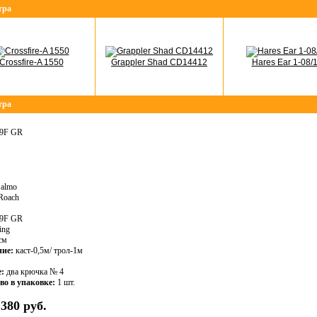
тра
Crossfire-A 1550
Grappler Shad CD14412
Hares Ear 1-08/
тра
R9F GR
almo
Roach
9F GR
ing
см
ние:
каст-0,5м/ трол-1м
:
два крючка № 4
во в упаковке:
1 шт.
380 руб.