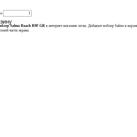
во
рзину
облер Salmo Roach R9F GR
в интернет-магазине легко. Добавьте воблер Salmo в корзи
рхней части экрана.