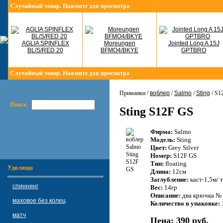
Случайный товар. Нажмите для просмотра
AGLIA SPINFLEX
Moreungen
Jointed Long A 15J
BL/S/RED 20
BFMO4/BKYE
GPTBRO
Случайный товар. Нажмите для просмотра
Приманки /
воблер
/
Salmo
/
Sting
/ S1
Поиск
Sting S12F GS
Фирма:
Salmo
Модель:
Sting
Цвет:
Grey Silver
Номер:
S12F GS
Тип:
floating
Удилища
Длина:
12см
Заглубление:
каст-1,5м/ 
спиннинг
Вес:
14гр
Описание:
два крючка №
маховое без колец
Количество в упаковке:
матч
Цена:
390 руб.