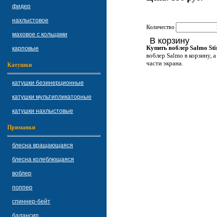
фидер
нахлыстовое
Количество
маховое с кольцами
В корзину
Купить воблер Salmo St
карповые
воблер Salmo в корзину, 
части экрана.
Катушки
катушки безинерционные
катушки мультипликаторные
катушки нахлыстовые
Приманки
блесна вращающаяся
блесна колеблющаяся
воблер
поппер
спиннер-бейт
балансир