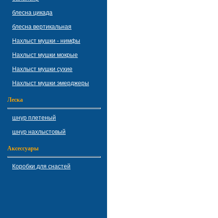
блесна цикада
блесна вертикальная
Нахлыст мушки - нимфы
Нахлыст мушки мокрые
Нахлыст мушки сухие
Нахлыст мушки эмерджеры
Леска
шнур плетеный
шнур нахлыстовый
Аксессуары
Коробки для снастей