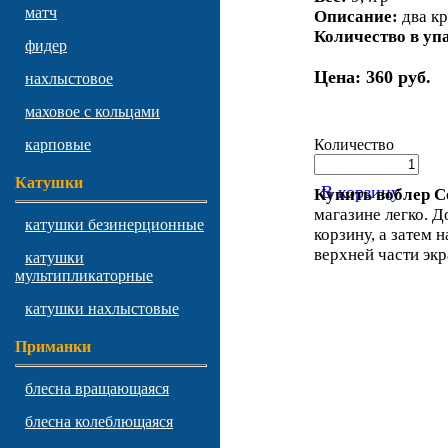
матч
Описание:
два к
Количество в уп
фидер
Цена:
360 руб.
нахлыстовое
маховое с кольцами
Количество
карповые
Катушки
В корзину
Купить воблер Co
магазине легко. Д
катушки безинерционные
корзину, а затем 
верхней части экр
катушки
мультипликаторные
катушки нахлыстовые
Приманки
блесна вращающаяся
блесна колеблющаяся