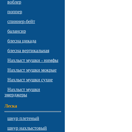
воблер
поппер
спиннер-бейт
балансир
блесна цикада
блесна вертикальная
Нахлыст мушки - нимфы
Нахлыст мушки мокрые
Нахлыст мушки сухие
Нахлыст мушки
эмерджеры
Леска
шнур плетеный
шнур нахлыстовый