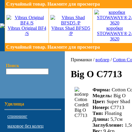
Случайный товар. Нажмите для просмотра
Vibrax Original BF4
Vibrax Shad BFSD5
коробки
/S
/P
STOWAWAY® 2
3620
Случайный товар. Нажмите для просмотра
Приманки /
воблер
/
Cotton Co
Поиск
Big O C7713
Фирма:
Cotton Co
Модель:
Big O
Цвет:
Super Shad
Удилища
Номер:
C7713
Тип:
Floating
спиннинг
Длина:
5,7см
Заглубление:
1,5
маховое без колец
Вес:
9,4гр