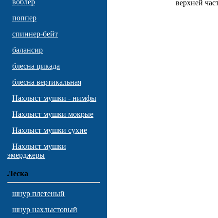
воблер
верхней част
поппер
спиннер-бейт
балансир
блесна цикада
блесна вертикальная
Нахлыст мушки - нимфы
Нахлыст мушки мокрые
Нахлыст мушки сухие
Нахлыст мушки
эмерджеры
Леска
шнур плетеный
шнур нахлыстовый