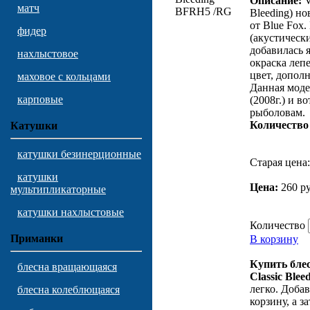
Описание:
V
матч
Bleeding) н
от Blue Fox.
фидер
(акустическ
добавилась 
нахлыстовое
окраска леп
цвет, допол
маховое с кольцами
Данная моде
карповые
(2008г.) и в
рыболовам.
Количество 
Катушки
катушки безинерционные
Старая цена
катушки
Цена:
260 ру
мультипликаторные
катушки нахлыстовые
Количество
Приманки
В корзину
Купить бле
блесна вращающаяся
Classic Ble
легко. Доба
блесна колеблющаяся
корзину, а з