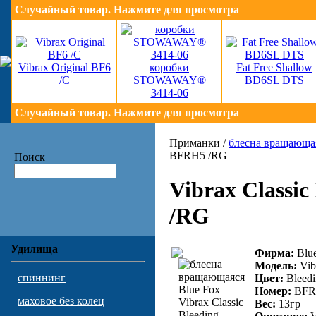
Случайный товар. Нажмите для просмотра
Vibrax Original BF6
коробки
Fat Free Shallow
/C
STOWAWAY®
BD6SL DTS
3414-06
Случайный товар. Нажмите для просмотра
Приманки /
блесна вращающа
BFRH5 /RG
Поиск
Vibrax Classi
/RG
Удилища
Фирма:
Blu
Модель:
Vib
спиннинг
Цвет:
Bleedi
Номер:
BFR
маховое без колец
Вес:
13гр