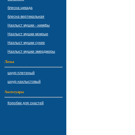
блесна цикада
блесна вертикальная
Нахлыст мушки - нимфы
Нахлыст мушки мокрые
Нахлыст мушки сухие
Нахлыст мушки эмерджеры
Леска
шнур плетеный
шнур нахлыстовый
Аксессуары
Коробки для снастей