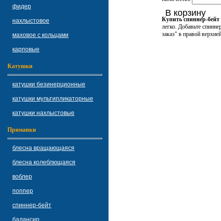
фидер
В корзину
Купить спиннер-бейт
нахлыстовое
легко. Добавьте спинне
заказ" в правой верхней
маховое с кольцами
карповые
Катушки
катушки безинерционные
катушки мультипликаторные
катушки нахлыстовые
Приманки
блесна вращающаяся
блесна колеблющаяся
воблер
поппер
спиннер-бейт
балансир