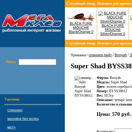
Случайный товар. Нажмите для просмо
BLACK FURE
BLACK FURE
MOUCHE
MOUCHE
Black/Orange 0
Silver/Orange 0
Случайный товар. Нажмите для просмо
Приманки /
спиннер-бейт
/
Booyah
/
S
Поиск
Super Shad BYSS38
Фирма:
Booyah
Модель:
Super Shad
Цвет:
золото-серебро/з
Номер:
BYSS38612
Вес:
10,5гр
Удилища
Описание:
четыре лепе
Количество в упаковк
спиннинг
Цена:
570 руб.
маховое без колец
матч
Количество