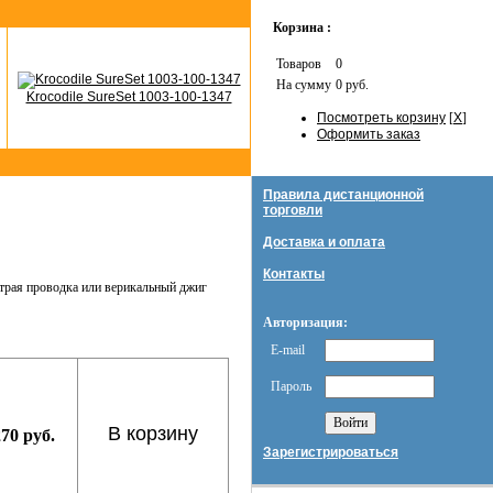
Корзина :
Товаров
0
На сумму
0 руб.
Krocodile SureSet 1003-100-1347
Посмотреть корзину
[
X
]
Оформить заказ
Правила дистанционной
торговли
Доставка и оплата
Контакты
страя проводка или верикальный джиг
Авторизация:
E-mail
Пароль
В корзину
270 руб.
Зарегистрироваться