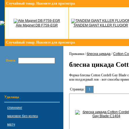
Случайный товар. Нажмите для просмотра
Aile Magnet DB F759-EGR
TANDEM GIANT KILLER FLUO/OR
Случайный товар. Нажмите для просмотра
Приманки /
блесна цикада
/
Cotton Co
Поиск
блесна цикада Cott
Форма блесны Cotton Cordell Gay Blade 
или полдледный лов - вот способы приме
Страница:
1
Удилища
спиннинг
маховое без колец
матч