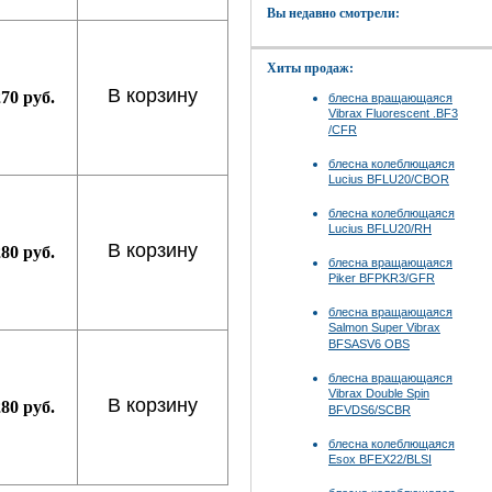
Вы недавно смотрели:
Хиты продаж:
В корзину
270 руб.
блесна вращающаяся
Vibrax Fluorescent .BF3
/CFR
блесна колеблющаяся
Lucius BFLU20/CBOR
блесна колеблющаяся
Lucius BFLU20/RH
В корзину
280 руб.
блесна вращающаяся
Piker BFPKR3/GFR
блесна вращающаяся
Salmon Super Vibrax
BFSASV6 OBS
блесна вращающаяся
Vibrax Double Spin
В корзину
280 руб.
BFVDS6/SCBR
блесна колеблющаяся
Esox BFEX22/BLSI