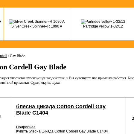
Silver Creek Spinner–R 1090 A
Partridge yellow 1-32/12
rdell
/ Gay Blade
on Cordell Gay Blade
создает упористое пулсируещее воздействие, и Вы чувствуете что приманка работает. Бы
ния этой приманки. Судак, окунь, щука.
блесна цикада Cotton Cordell Gay
Blade С1404
Подробнее
Купить блесна цикада Cotton Cordell Gay Blade С1404