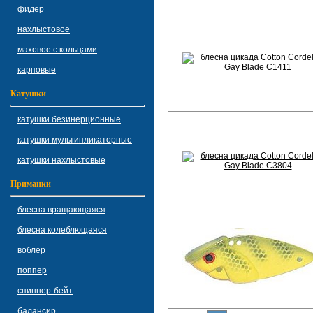
фидер
нахлыстовое
маховое с кольцами
карповые
Катушки
катушки безинерционные
катушки мультипликаторные
катушки нахлыстовые
Приманки
блесна вращающаяся
блесна колеблющаяся
воблер
поппер
спиннер-бейт
балансир