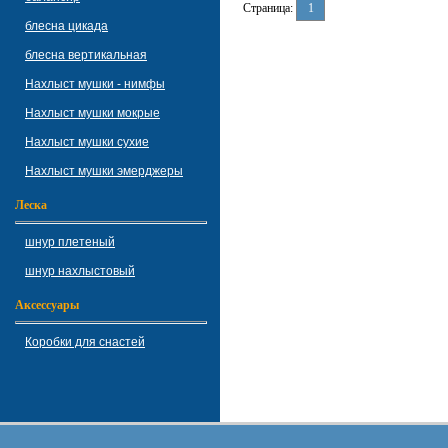
Страница:
1
блесна цикада
блесна вертикальная
Нахлыст мушки - нимфы
Нахлыст мушки мокрые
Нахлыст мушки сухие
Нахлыст мушки эмерджеры
Леска
шнур плетеный
шнур нахлыстовый
Аксессуары
Коробки для снастей