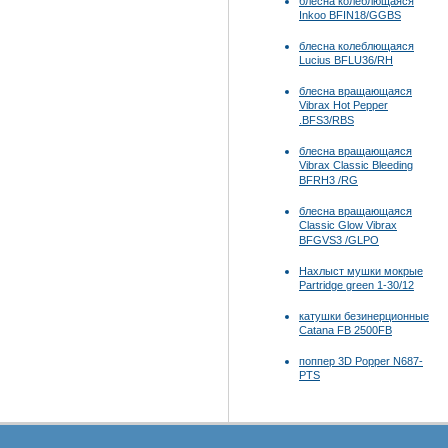
блесна колеблющаяся
Inkoo BFIN18/GGBS
блесна колеблющаяся
Lucius BFLU36/RH
блесна вращающаяся
Vibrax Hot Pepper
.BFS3/RBS
блесна вращающаяся
Vibrax Classic Bleeding
BFRH3 /RG
блесна вращающаяся
Classic Glow Vibrax
BFGVS3 /GLPO
Нахлыст мушки мокрые
Partridge green 1-30/12
катушки безинерционные
Catana FB 2500FB
поппер 3D Popper N687-
PTS