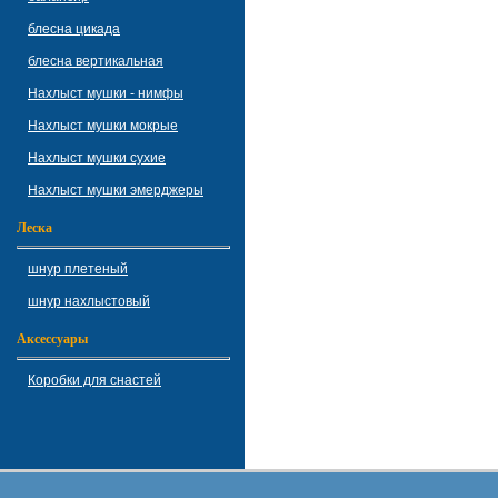
блесна цикада
блесна вертикальная
Нахлыст мушки - нимфы
Нахлыст мушки мокрые
Нахлыст мушки сухие
Нахлыст мушки эмерджеры
Леска
шнур плетеный
шнур нахлыстовый
Аксессуары
Коробки для снастей