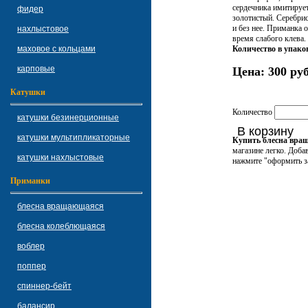
сердечника имитирует
фидер
золотистый. Серебрис
и без нее. Приманка 
нахлыстовое
время слабого клева.
маховое с кольцами
Количество в упако
карповые
Цена:
300 руб
Катушки
Количество
катушки безинерционные
В корзину
катушки мультипликаторные
Купить блесна вращ
магазине легко. Доба
катушки нахлыстовые
нажмите "оформить за
Приманки
блесна вращающаяся
блесна колеблющаяся
воблер
поппер
спиннер-бейт
балансир