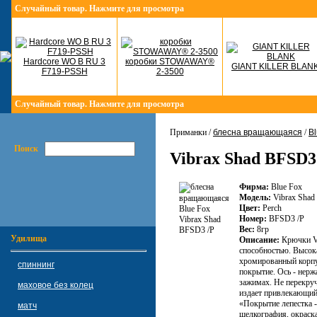
Случайный товар. Нажмите для просмотра
Hardcore WO B RU 3
коробки STOWAWAY®
GIANT KILLER BLAN
F719-PSSH
2-3500
Случайный товар. Нажмите для просмотра
Приманки /
блесна вращающаяся
/
Bl
Поиск
Vibrax Shad BFSD3
Фирма:
Blue Fox
Модель:
Vibrax Shad
Цвет:
Perch
Номер:
BFSD3 /P
Вес:
8гр
Удилища
Описание:
Крючки V
способностью. Высока
хромированный корпус
спиннинг
покрытие. Ось - нер
зажимах. Не перекруч
маховое без колец
издает привлекающий
«Покрытие лепестка -
матч
шeлкография, окраска