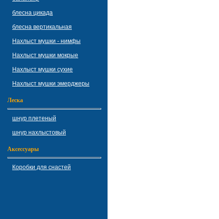
блесна цикада
блесна вертикальная
Нахлыст мушки - нимфы
Нахлыст мушки мокрые
Нахлыст мушки сухие
Нахлыст мушки эмерджеры
Леска
шнур плетеный
шнур нахлыстовый
Аксессуары
Коробки для снастей