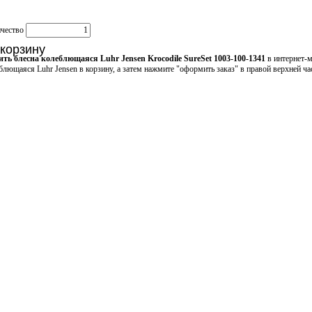
ичество
 корзину
ть блесна колеблющаяся Luhr Jensen Krocodile SureSet 1003-100-1341
в интернет-м
блющаяся Luhr Jensen в корзину, а затем нажмите "оформить заказ" в правой верхней час