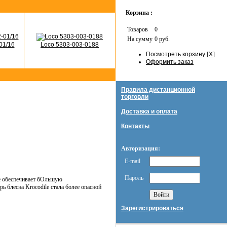
Корзина :
Товаров
0
На сумму
0 руб.
01/16
Loco 5303-003-0188
Посмотреть корзину
[
X
]
Оформить заказ
Правила дистанционной
торговли
Доставка и оплата
Контакты
Авторизация:
E-mail
Пароль
ие обеспечивает бОльшую
 блесна Krocodile стала более опасной
Зарегистрироваться