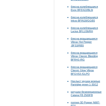
блесна колеблющаяся
Esox BFEX22/BLSI
блесна колеблющаяся
Inkoo BFIN18/GGBS
блесна колеблющаяся
Lucius BFLU36/RH
блесна вращающаяся
Vibrax Hot Pepper
.BFS3/RBS
блесна вращающаяся
Vibrax Classic Bleeding
BFRH3 /RG
блесна вращающаяся
Classic Glow Vibrax
BFGVS3 /GLPO
Нахлыст мушки мокрые
Partridge green 1-30/12
катушки безинерционные
Catana FB 2500FB
поппер 3D Popper N687-