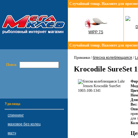
Случайный товар. Нажмите для просмо
D
WIPP 7S
Случайный товар. Нажмите для просмо
Приманки /
блесна колеблющаяся
/
L
Поиск
Krocodile SureSet 
Фир
Мод
Цвет
Ном
Дли
Удилища
Вес:
Опи
прив
спиннинг
для 
Коли
маховое без колец
Це
матч