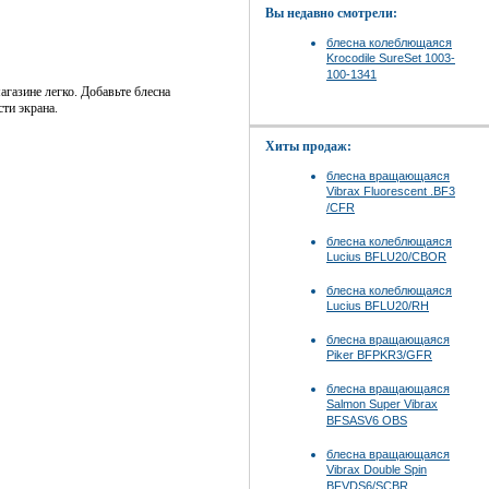
Вы недавно смотрели:
блесна колеблющаяся
Krocodile SureSet 1003-
100-1341
агазине легко. Добавьте блесна
ти экрана.
Хиты продаж:
блесна вращающаяся
Vibrax Fluorescent .BF3
/CFR
блесна колеблющаяся
Lucius BFLU20/CBOR
блесна колеблющаяся
Lucius BFLU20/RH
блесна вращающаяся
Piker BFPKR3/GFR
блесна вращающаяся
Salmon Super Vibrax
BFSASV6 OBS
блесна вращающаяся
Vibrax Double Spin
BFVDS6/SCBR