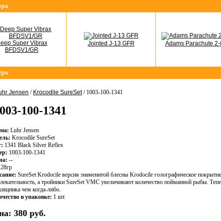
тра
eep Super Vibrax
Jointed J-13 GFR
Adams Parachute 2-
BFDSV1/GR
тра
uhr Jensen
/
Krocodile SureSet
/ 1003-100-1341
1003-100-1341
ма:
Luhr Jensen
ель:
Krocodile SureSet
:
1341 Black Silver Reflex
ер:
1003-100-1341
на:
--
28гр
сание:
SureSet Krodocile версия знаменитой блесны Krodocile голографическое покрыт
лекательность, а тройники SureSet VMC увеличивают количество пойманной рыбы. Теперь
хищника чем когда-либо.
чество в упаковке:
1 шт.
на:
380 руб.