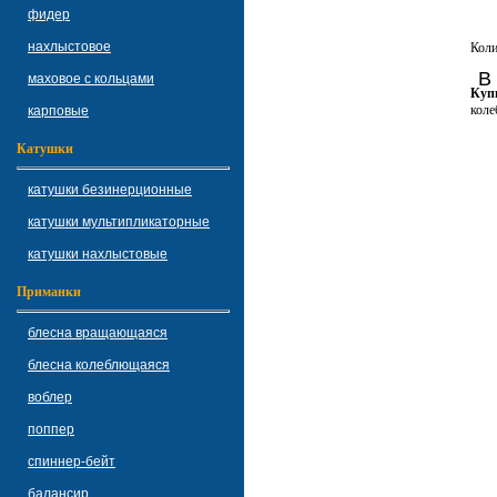
фидер
нахлыстовое
Кол
В
маховое с кольцами
Купи
коле
карповые
Катушки
катушки безинерционные
катушки мультипликаторные
катушки нахлыстовые
Приманки
блесна вращающаяся
блесна колеблющаяся
воблер
поппер
спиннер-бейт
балансир