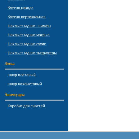
блесна цикада
блесна вертикальная
Нахлыст мушки - нимфы
Нахлыст мушки мокрые
Нахлыст мушки сухие
Нахлыст мушки эмерджеры
Леска
шнур плетеный
шнур нахлыстовый
Аксессуары
Коробки для снастей