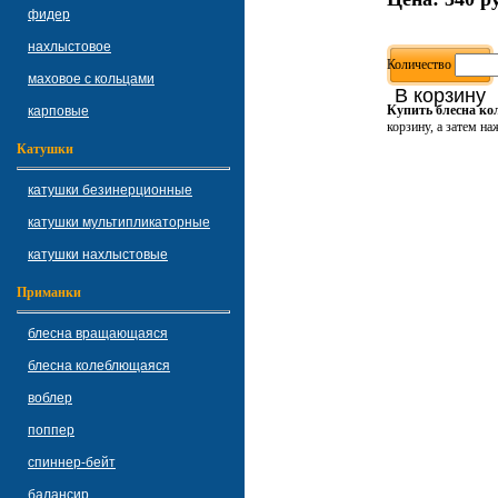
фидер
нахлыстовое
Количество
маховое с кольцами
В корзину
Купить блесна ко
карповые
корзину, а затем на
Катушки
катушки безинерционные
катушки мультипликаторные
катушки нахлыстовые
Приманки
блесна вращающаяся
блесна колеблющаяся
воблер
поппер
спиннер-бейт
балансир