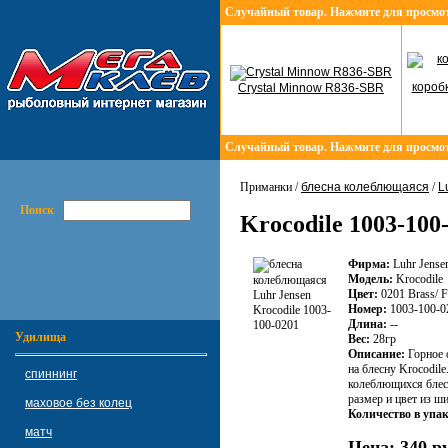
Случайный товар. Нажмите для просмо
короб
Crystal Minnow R836-SBR
Случайный товар. Нажмите для просмо
Приманки /
блесна колеблющаяся
/
L
Поиск
Krocodile 1003-100
Фирма:
Luhr Jense
Модель:
Krocodile
Цвет:
0201 Brass/ F
Номер:
1003-100-0
Длина:
--
Удилища
Вес:
28гр
Описание:
Горное 
на блесну Krocodile
спиннинг
колеблющихся блесе
размер и цвет из ш
маховое без колец
Количество в упак
матч
Цена:
340 ру