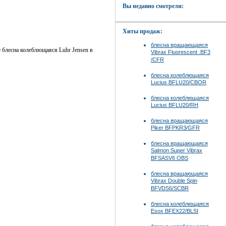
Вы недавно смотрели:
Хиты продаж:
блесна вращающаяся
е блесна колеблющаяся Luhr Jensen в
Vibrax Fluorescent .BF3
/CFR
блесна колеблющаяся
Lucius BFLU20/CBOR
блесна колеблющаяся
Lucius BFLU20/RH
блесна вращающаяся
Piker BFPKR3/GFR
блесна вращающаяся
Salmon Super Vibrax
BFSASV6 OBS
блесна вращающаяся
Vibrax Double Spin
BFVDS6/SCBR
блесна колеблющаяся
Esox BFEX22/BLSI