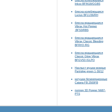
блесна колеблющаяся
Inkoo BFIN18/GGBS
блесна колеблющаяся
Lucius BFLU36/RH
блесна вращающаяся
Vibrax Hot Pepper
.BFS3/RBS
блесна вращающаяся
Vibrax Classic Bleeding
BFRH3 /RG
блесна вращающаяся
Classic Glow Vibrax
BFGVS3 /GLPO
Нахлыст мушки мокрые
Partridge green 1-30/12
катушки безинерционные
Catana FB 2500FB
поппер 3D Popper N687-
PTS