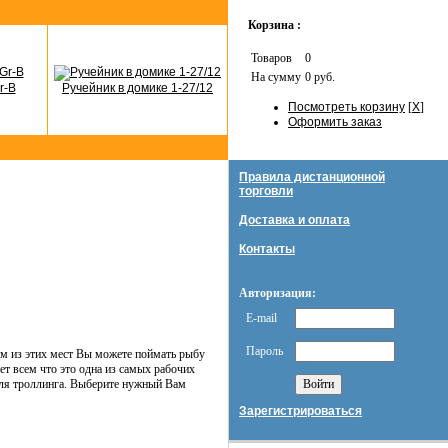
Корзина :
Товаров
0
На сумму
0 руб.
r-B
Ручейник в домике 1-27/12
Посмотреть корзину
[
X
]
Оформить заказ
Правила дистанционной
торговли
Доставка и оплата
Контакты
Авторизация:
E-mail
Пароль
ом из этих мест Вы можете поймать рыбу
ает всем что это одна из самых рабочих
для троллинга. Выберите нужный Вам
Зарегистрироваться