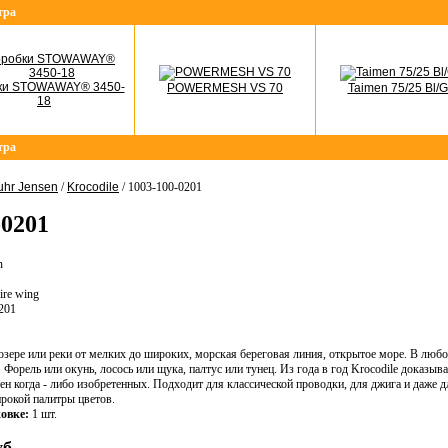
тра
ки STOWAWAY® 3450-
POWERMESH VS 70
Taimen 75/25 Bl/G
18
тра
uhr Jensen
/
Krocodile
/ 1003-100-0201
-0201
n
ire wing
201
озере или реки от мелких до широких, морская береговая линия, открытое море. В люб
. Форель или окунь, лосось или щука, палтус или тунец. Из года в год Krocodile доказыв
н когда - либо изобретенных. Подходит для классической проводки, для джига и даже 
ирокой палитры цветов.
овке:
1 шт.
б.