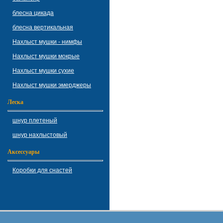
блесна цикада
блесна вертикальная
Нахлыст мушки - нимфы
Нахлыст мушки мокрые
Нахлыст мушки сухие
Нахлыст мушки эмерджеры
Леска
шнур плетеный
шнур нахлыстовый
Аксессуары
Коробки для снастей