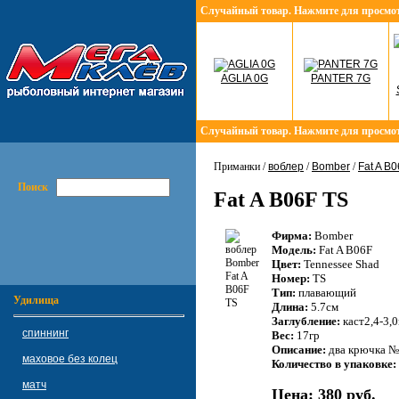
Случайный товар. Нажмите для просмо
AGLIA 0G
PANTER 7G
Случайный товар. Нажмите для просмо
Приманки /
воблер
/
Bomber
/
Fat A B
Поиск
Fat A B06F TS
Фирма:
Bomber
Модель:
Fat A B06F
Цвет:
Tennessee Shad
Номер:
TS
Тип:
плавающий
Удилища
Длина:
5.7см
Заглубление:
каст2,4-3,
спиннинг
Вес:
17гр
Описание:
два крючка №
маховое без колец
Количество в упаковке:
матч
Цена:
380 руб.