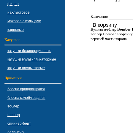
фидер
нахлыстовое
Количество
маховое с кольцами
В корзину
Купить воблер Bomber 
карповые
воблер Bomber в корзину,
верхней части экрана.
Катушки
катушки безинерционные
катушки мультипликаторные
катушки нахлыстовые
Приманки
блесна вращающаяся
блесна колеблющаяся
воблер
поппер
спиннер-бейт
балансир