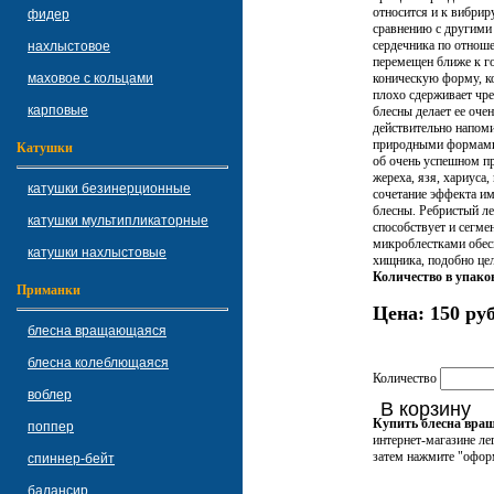
относится и к вибри
фидер
сравнению с другими
сердечника по отноше
нахлыстовое
перемещен ближе к го
маховое с кольцами
коническую форму, ко
плохо сдерживает чре
карповые
блесны делает ее оче
действительно напоми
природными формами 
Катушки
об очень успешном п
жереха, язя, хариуса,
катушки безинерционные
сочетание эффекта и
блесны. Ребристый л
катушки мультипликаторные
способствует и сегм
микроблестками обес
катушки нахлыстовые
хищника, подобно це
Количество в упако
Приманки
Цена:
150 руб
блесна вращающаяся
блесна колеблющаяся
Количество
воблер
В корзину
Купить блесна в
поппер
интернет-магазине ле
затем нажмите "оформ
спиннер-бейт
балансир