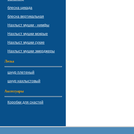
блесна цикада
блесна вертикальная
Нахлыст мушки - нимфы
Нахлыст мушки мокрые
Нахлыст мушки сухие
Нахлыст мушки эмерджеры
Леска
шнур плетеный
шнур нахлыстовый
Аксессуары
Коробки для снастей