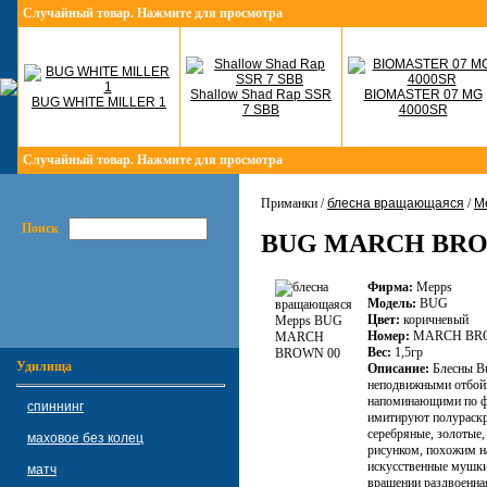
Случайный товар. Нажмите для просмотра
Shallow Shad Rap SSR
BIOMASTER 07 MG
BUG WHITE MILLER 1
7 SBB
4000SR
Случайный товар. Нажмите для просмотра
Приманки /
блесна вращающаяся
/
M
Поиск
BUG MARCH BRO
Фирма:
Mepps
Модель:
BUG
Цвет:
коричневый
Номер:
MARCH BR
Вес:
1,5гр
Удилища
Описание:
Блесны Bu
неподвижными отбой
напоминающими по фо
спиннинг
имитируют полураск
серебряные, золотые,
маховое без колец
рисунком, похожим на
искусственные мушки,
матч
вращении раздвоенная