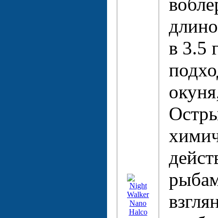
вобле
длино
в 3.5 
подхо
окуня
Остры
химич
дейст
рыбам
взгля