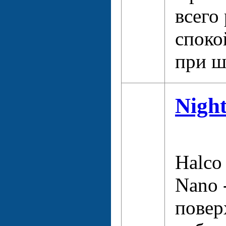
всего
споко
при ш
Nigh
Halco
Nano 
повер