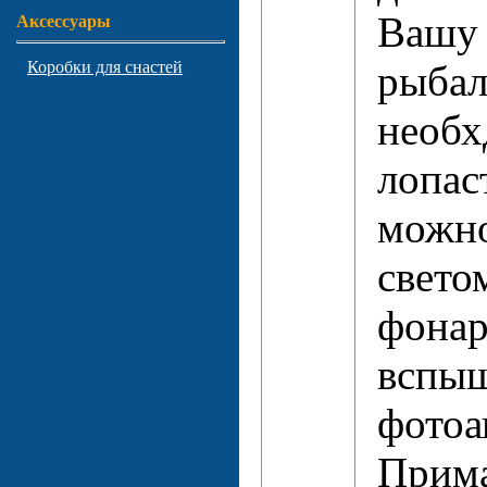
Вашу
Аксессуары
рыбал
Коробки для снастей
необх
лопас
можно
свето
фонар
вспы
фотоа
Прим