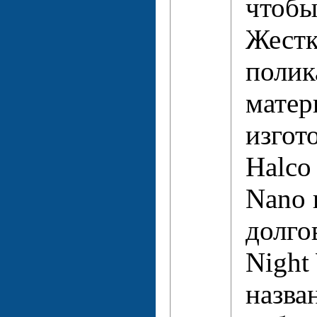
чтобы
Жест
полик
матер
изгот
Halco
Nano 
долго
Night
назва