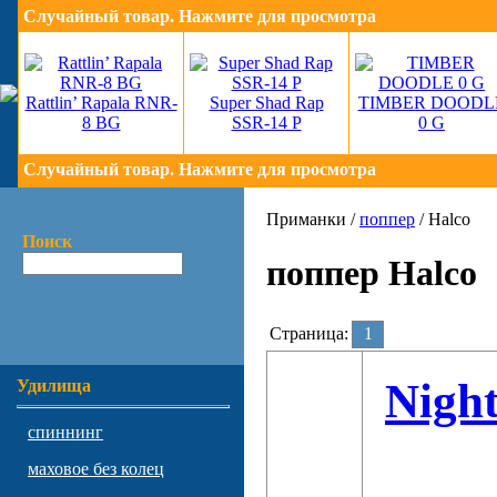
Случайный товар. Нажмите для просмотра
Rattlin’ Rapala RNR-
Super Shad Rap
TIMBER DOODL
8 BG
SSR-14 P
0 G
Случайный товар. Нажмите для просмотра
Приманки /
поппер
/ Halco
Поиск
поппер Halco
Страница:
1
Nigh
Удилища
спиннинг
маховое без колец