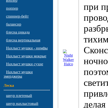
воблер
при п
поппер
прово
спиннер-бейт
балансир
разбр
блесна цикада
тихим
блесна вертикальная
Сконс
Нахлыст мушки - нимфы
Нахлыст мушки мокрые
ночно
Нахлыст мушки сухие
поэто
Нахлыст мушки
эмерджеры
свети
Леска
привл
шнур плетеный
делая
шнур нахлыстовый