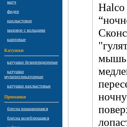
матч
Halco
фидер
“ночн
нахлыстовое
Сконс
маховое с кольцами
карповые
"гуля
Катушки
мышь 
катушки безинерционные
медле
катушки
мультипликаторные
перес
катушки нахлыстовые
ночн
Приманки
повер
блесна вращающаяся
блесна колеблющаяся
лопас