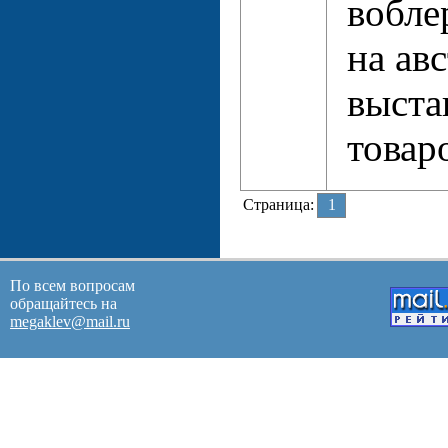
вобле
на ав
выста
товар
Страница:
1
По всем вопросам
обращайтесь на
megaklev@mail.ru